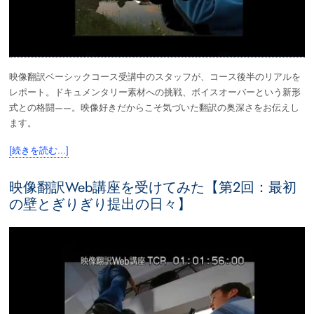
映像翻訳ベーシックコース受講中のスタッフが、コース後半のリアルを
レポート。ドキュメンタリー素材への挑戦、ボイスオーバーという新形
式との格闘——。映像好きだからこそ気づいた翻訳の奥深さをお伝えし
ます。
[続きを読む…]
映像翻訳Web講座を受けてみた【第2回：最初
の壁とぎりぎり提出の日々】