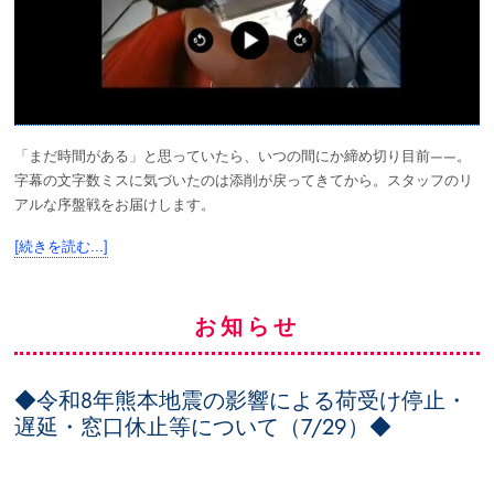
「まだ時間がある」と思っていたら、いつの間にか締め切り目前——。
字幕の文字数ミスに気づいたのは添削が戻ってきてから。スタッフのリ
アルな序盤戦をお届けします。
[続きを読む…]
お知らせ
◆令和8年熊本地震の影響による荷受け停止・
遅延・窓口休止等について（7/29）◆