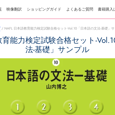
覧
映像翻訳
ショッピングガイド
よくあるご質問
書籍購入
プ
/
NAFL 日本語教育能力検定試験合格セット-Vol.10「日本語の文法-基礎」
語教育能力検定試験合格セット-Vol.
法-基礎」サンプル